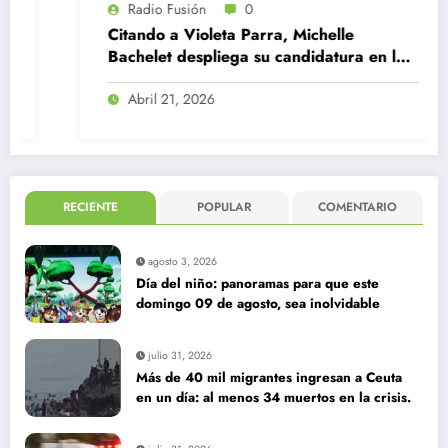
Radio Fusión
0
Citando a Violeta Parra, Michelle
Bachelet despliega su candidatura en la
ONU
Abril 21, 2026
RECIENTE
POPULAR
COMENTARIO
agosto 3, 2026
Día del niño: panoramas para que este
domingo 09 de agosto, sea inolvidable
julio 31, 2026
Más de 40 mil migrantes ingresan a Ceuta
en un día: al menos 34 muertos en la crisis.