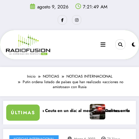
Saltar
agosto 9, 2026
7:21:49 AM
al
contenido
Inicio
NOTICIAS
NOTICIAS INTERNACIONAL
Putin ordena listado de países que han realizado «acciones no
amistosas» con Rusia
tes ingresan a Ceuta en un día: al menos 34 muertos en la crisis.
Delincuentes matan a jo
ÚLTIMAS
NOTICIAS INTERNACIONAL
Marzo 6, 2022
79
Views