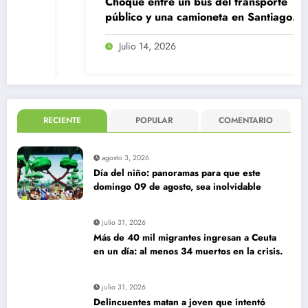
Choque entre un bus del transporte
público y una camioneta en Santiago
Centro
Julio 14, 2026
RECIENTE
POPULAR
COMENTARIO
agosto 3, 2026
Día del niño: panoramas para que este
domingo 09 de agosto, sea inolvidable
julio 31, 2026
Más de 40 mil migrantes ingresan a Ceuta
en un día: al menos 34 muertos en la crisis.
julio 31, 2026
Delincuentes matan a joven que intentó