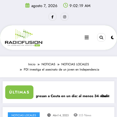
Saltar
agosto 7, 2026
9:02:20 AM
al
contenido
Inicio
NOTICIAS
NOTICIAS LOCALES
PDI investiga el asesinato de un joven en Independencia
ÚLTIMAS
mil migrantes ingresan a Ceuta en un día: al menos 34 muertos en la cr
Delincuentes m
NOTICIAS LOCALES
Abril 4, 2023
115
Views