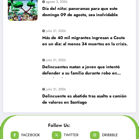
agosto 3, 2026
Día del niño: panoramas para que este
domingo 09 de agosto, sea inolvidable
julio 31, 2026
Más de 40 mil migrantes ingresan a Ceuta
en un día: al menos 34 muertos en la crisis.
julio 31, 2026
Delincuentes matan a joven que intentó
defender a su familia durante robo en
Huechuraba
julio 31, 2026
Delincuente es abatido tras asalto a camión
de valores en Santiago
Follow Us:
FACEBOOK
TWITTER
DRIBBBLE