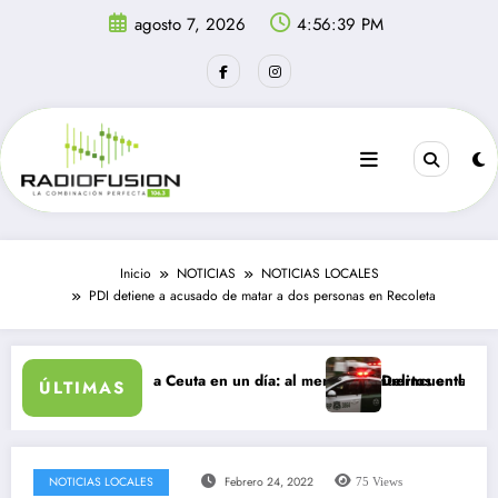
Saltar
agosto 7, 2026
4:56:39 PM
al
contenido
Inicio
NOTICIAS
NOTICIAS LOCALES
PDI detiene a acusado de matar a dos personas en Recoleta
tes ingresan a Ceuta en un día: al menos 34 muertos en la crisis.
Delincuentes matan a jo
ÚLTIMAS
NOTICIAS LOCALES
Febrero 24, 2022
75
Views