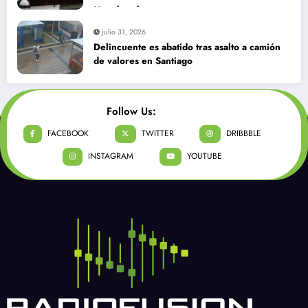
julio 31, 2026
Delincuentes matan a joven que intentó
defender a su familia durante robo en
Huechuraba
julio 31, 2026
Delincuente es abatido tras asalto a camión
de valores en Santiago
Follow Us:
FACEBOOK
TWITTER
DRIBBBLE
INSTAGRAM
YOUTUBE