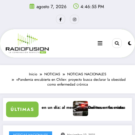
Saltar
agosto 7, 2026
4:46:56 PM
al
contenido
Inicio
NOTICIAS
NOTICIAS NACIONALES
«Pandemia encubierta en Chile»: proyecto busca declarar la obesidad
como enfermedad crónica
resan a Ceuta en un día: al menos 34 muertos en la crisis.
Delincuentes matan a joven que
ÚLTIMAS
NOTICIAS NACIONALES
Noviembre 12, 2021