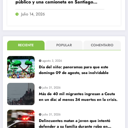
co y una camioneta en Santiago
o
io 14, 2026
Radi
Traged
encerr
quedar
RECIENTE
POPULAR
COMENTARIO
seguri
Juni
agosto 3, 2026
Día del niño: panoramas para que este
domingo 09 de agosto, sea inolvidable
julio 31, 2026
Más de 40 mil migrantes ingresan a Ceuta
en un día: al menos 34 muertos en la crisis.