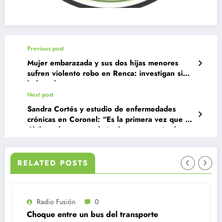
Previous post
Mujer embarazada y sus dos hijas menores
sufren violento robo en Renca: investigan si
hubo «dateo»
Next post
Sandra Cortés y estudio de enfermedades
crónicas en Coronel: “Es la primera vez que en
Chile se hace un trabajo de esta magnitud y
cantidad de datos de alta calidad
RELATED POSTS
io Fusión
0
e entre un bus del transporte