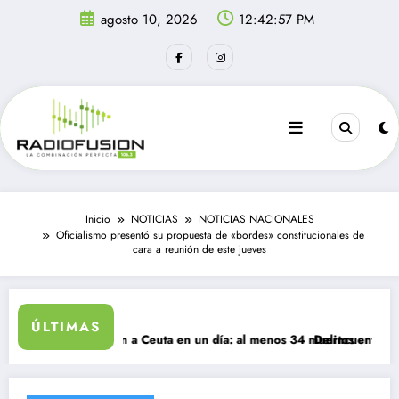
Saltar
agosto 10, 2026
12:42:57 PM
al
contenido
Inicio
NOTICIAS
NOTICIAS NACIONALES
Oficialismo presentó su propuesta de «bordes» constitucionales de
cara a reunión de este jueves
ÚLTIMAS
antes ingresan a Ceuta en un día: al menos 34 muertos en la crisis.
Delincuentes matan a 