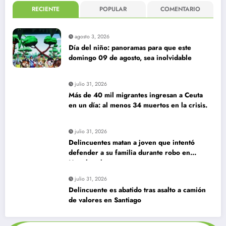
RECIENTE
POPULAR
COMENTARIO
agosto 3, 2026
Día del niño: panoramas para que este
domingo 09 de agosto, sea inolvidable
julio 31, 2026
Más de 40 mil migrantes ingresan a Ceuta
en un día: al menos 34 muertos en la crisis.
julio 31, 2026
Delincuentes matan a joven que intentó
defender a su familia durante robo en
Huechuraba
julio 31, 2026
Delincuente es abatido tras asalto a camión
de valores en Santiago