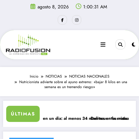
Saltar
agosto 8, 2026
1:00:31 AM
al
contenido
Inicio
NOTICIAS
NOTICIAS NACIONALES
Nutricionista advierte sobre el ayuno extremo: «bajar 8 kilos en una
semana es un tremendo riesgo»
ÚLTIMAS
resan a Ceuta en un día: al menos 34 muertos en la crisis.
Delincuentes matan a joven que