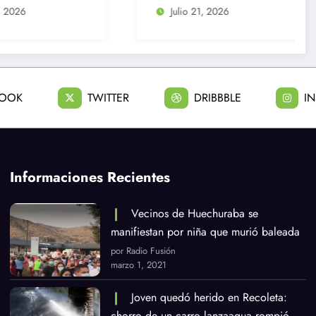
comercial
Julio 21, 2026
Julio 20, 2026
BOOK
TWITTER
DRIBBBLE
I
Informaciones Recientes
Vecinos de Huechuraba se
manifiestan por niña que murió baleada
por Radio Fusión
marzo 1, 2021
Joven quedó herido en Recoleta:
chorro de un carro lanzaagua rompió