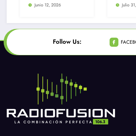
durante robo en
Julio 31, 2026
Huechuraba
Follow Us:
FACE