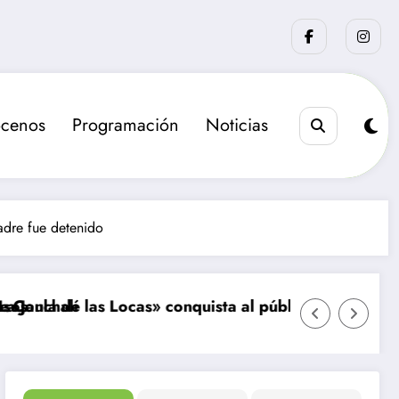
cenos
Programación
Noticias
padre fue detenido
Locas» conquista al público y extiende su temporada e
Senapred reporta más