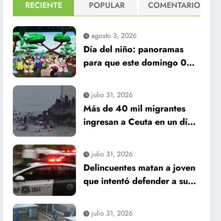
RECIENTE
POPULAR
COMENTARIO
agosto 3, 2026
Día del niño: panoramas
para que este domingo 09
de agosto, sea inolvidable
julio 31, 2026
Más de 40 mil migrantes
ingresan a Ceuta en un día:
al menos 34 muertos en la
crisis.
julio 31, 2026
Delincuentes matan a joven
que intentó defender a su
familia durante robo en
Huechuraba
julio 31, 2026