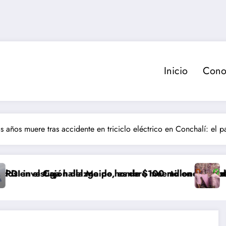
Inicio
Cono
 años muere tras accidente en triciclo eléctrico en Conchalí: el 
 del Maipo, es de $100 millones de pesos
hallazgo de hombre muerto en motel de Conchalí
«La Jaula de las 