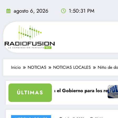
Saltar
al
agosto 6, 2026
1:50:32 PM
contenido
Inicio
NOTICIAS
NOTICIAS LOCALES
Niño de dos
iago
que busca el Gobierno para los rescatados en el Cajón
PDI investiga 
ÚLTIMAS