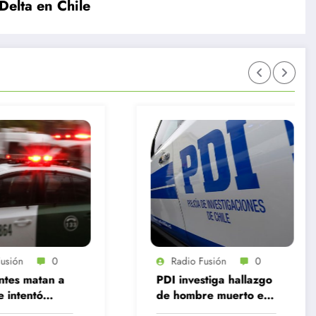
Delta en Chile
Radio Fusión
0
Radio Fusión
0
PDI investiga hallazgo
Recoleta: Dos
de hombre muerto en
trabajadores baleado
motel de Conchalí
deja asalto a local