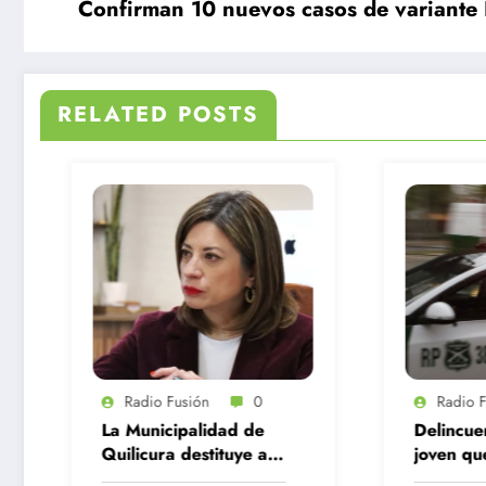
Confirman 10 nuevos casos de variante 
RELATED POSTS
0
Radio Fusión
0
 de
Delincuentes matan a
ye a
joven que intentó
or
defender a su familia