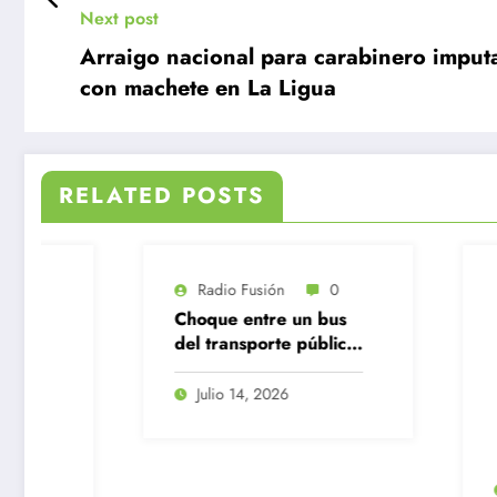
Next post
Arraigo nacional para carabinero imput
con machete en La Ligua
RELATED POSTS
ión
0
re un bus
orte público
oneta en
entro
2026
Radio Fusión
0