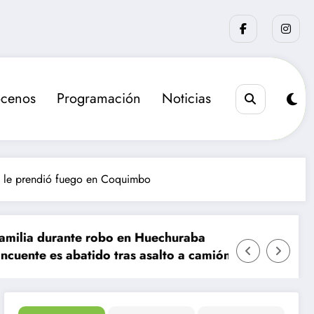
cenos
Programación
Noticias
y le prendió fuego en Coquimbo
bo en Huechuraba
La sanción que busca el 
 tras asalto a camión de valores en Santiago