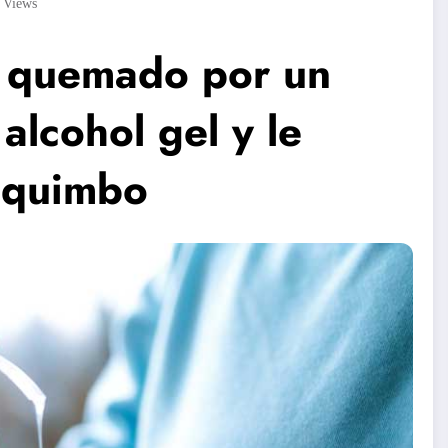
2
Views
s quemado por un
lcohol gel y le
oquimbo