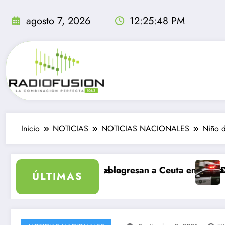
Saltar
al
agosto 7, 2026
12:25:49 PM
contenido
Inicio
NOTICIAS
NOTICIAS NACIONALES
Niño d
nolvidable
grantes ingresan a Ceuta en un día: al menos 34 muerto
Delincuentes matan 
ÚLTIMAS