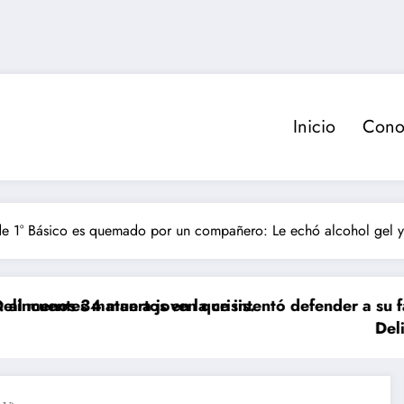
Inicio
Cono
e 1° Básico es quemado por un compañero: Le echó alcohol gel 
s en la crisis.
a joven que intentó defender a su familia durante ro
Delincuente es abatido