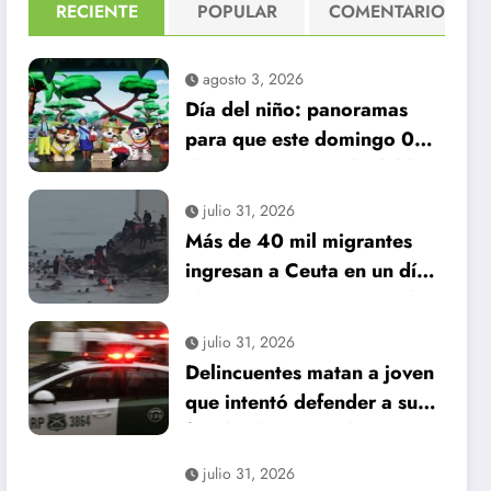
RECIENTE
POPULAR
COMENTARIO
agosto 3, 2026
Día del niño: panoramas
para que este domingo 09
de agosto, sea inolvidable
julio 31, 2026
Más de 40 mil migrantes
ingresan a Ceuta en un día:
al menos 34 muertos en la
crisis.
julio 31, 2026
Delincuentes matan a joven
que intentó defender a su
familia durante robo en
Huechuraba
julio 31, 2026