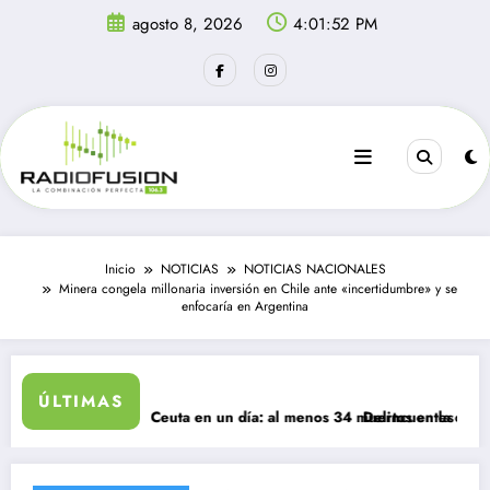
Saltar
agosto 8, 2026
4:01:52 PM
al
contenido
Inicio
NOTICIAS
NOTICIAS NACIONALES
Minera congela millonaria inversión en Chile ante «incertidumbre» y se
enfocaría en Argentina
ÚLTIMAS
ntes ingresan a Ceuta en un día: al menos 34 muertos en la crisis.
Delincuentes matan a j