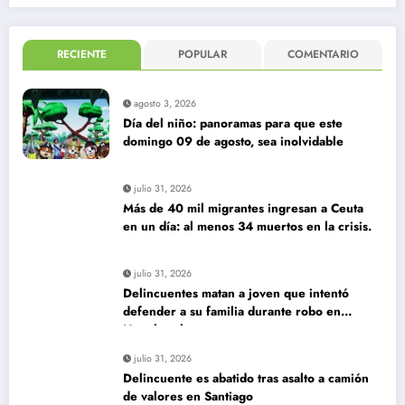
RECIENTE
POPULAR
COMENTARIO
agosto 3, 2026
Día del niño: panoramas para que este
domingo 09 de agosto, sea inolvidable
julio 31, 2026
Más de 40 mil migrantes ingresan a Ceuta
en un día: al menos 34 muertos en la crisis.
julio 31, 2026
Delincuentes matan a joven que intentó
defender a su familia durante robo en
Huechuraba
julio 31, 2026
Delincuente es abatido tras asalto a camión
de valores en Santiago