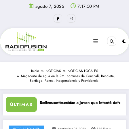
Saltar
agosto 7, 2026
7:17:51 PM
al
contenido
Inicio
NOTICIAS
NOTICIAS LOCALES
Megacorte de agua en la RM: comunas de Conchalí, Recoleta,
Santiago, Renca, Independencia y Providencia.
enos 34 muertos en la crisis.
Delincuentes matan a joven que intentó defender a su famil
ÚLTIMAS
NOTICIAS LOCALES
Septiembre 28, 2023
114
Views