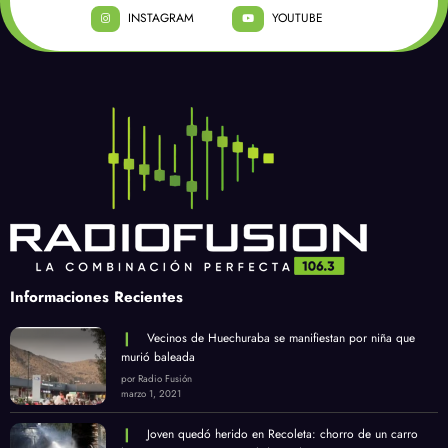
INSTAGRAM
YOUTUBE
Informaciones Recientes
Vecinos de Huechuraba se manifiestan por niña que
murió baleada
por Radio Fusión
marzo 1, 2021
Joven quedó herido en Recoleta: chorro de un carro