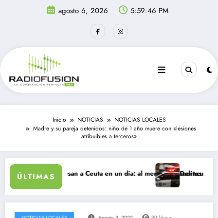
Saltar
agosto 6, 2026
5:59:46 PM
al
contenido
Inicio
NOTICIAS
NOTICIAS LOCALES
Madre y su pareja detenidos: niño de 1 año muere con «lesiones
atribuibles a terceros»
igrantes ingresan a Ceuta en un día: al menos 34 muertos en la crisis.
Delincuentes matan
ÚLTIMAS
NOTICIAS LOCALES
Agosto 3, 2022
80
Views