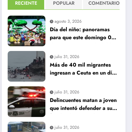
RECIENTE
POPULAR
COMENTARIO
agosto 3, 2026
Día del niño: panoramas
para que este domingo 09
de agosto, sea inolvidable
julio 31, 2026
Más de 40 mil migrantes
ingresan a Ceuta en un día:
al menos 34 muertos en la
crisis.
julio 31, 2026
Delincuentes matan a joven
que intentó defender a su
familia durante robo en
Huechuraba
julio 31, 2026