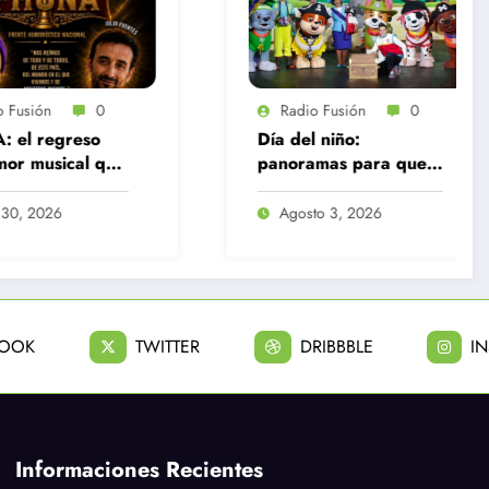
Radio Fusión
0
Radio Fusión
Día del niño:
«La Jaula de las
panoramas para que
Locas» conquista 
este domingo 09 de
público y extiend
agosto, sea inolvidable
temporada en Tea
Agosto 3, 2026
Julio 21, 2026
Estudio 13
BOOK
TWITTER
DRIBBBLE
I
Informaciones Recientes