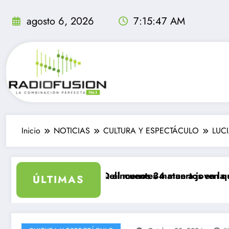
Saltar
al
agosto 6, 2026
7:15:48 AM
contenido
Inicio
NOTICIAS
CULTURA Y ESPECTÁCULO
LUCI
n un día: al menos 34 muertos en la crisis.
Delincuentes matan a joven que intentó defen
ÚLTIMAS