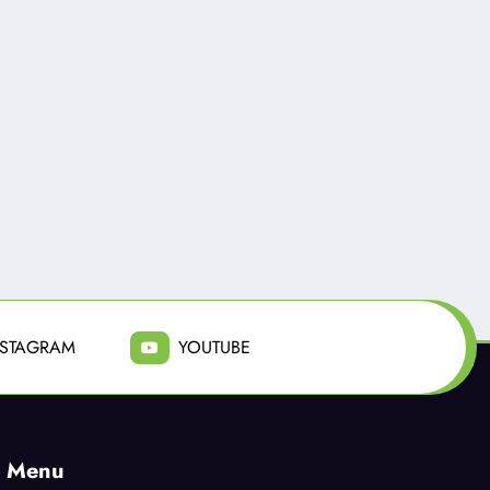
0
Radio Fusión
0
ROLE MODEL LANZA
al
SU NUEVO SENCILLO
e su
“JOY”
tro
Julio 10, 2026
NSTAGRAM
YOUTUBE
Menu