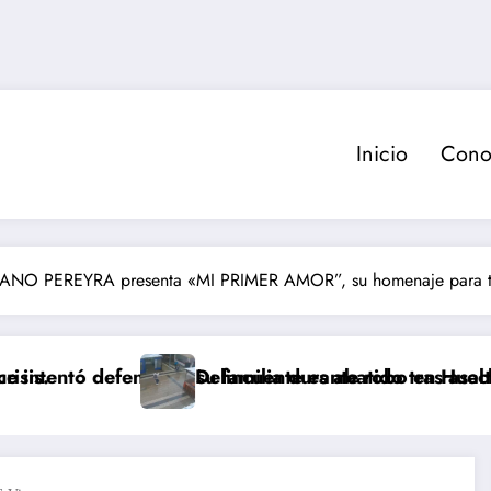
Inicio
Cono
ANO PEREYRA presenta «MI PRIMER AMOR”, su homenaje para t
der a su familia durante robo en Huechuraba
Delincuente es abatido tras asalto a camión de v