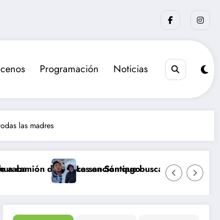
cenos
Programación
Noticias
odas las madres
alores en Santiago
La sanción que busca el Gobierno para los rescata