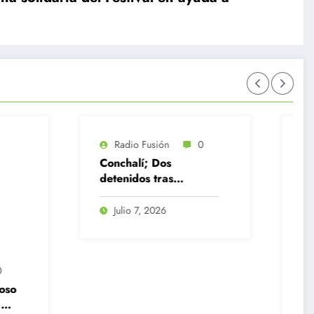
Fusión
0
; Dos
s tras
 de pasta
caína,
 2026
a, ketamina y
ando
Radio Fusión
0
La Municipalidad de
Quilicura destituye a