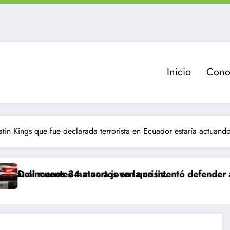
Inicio
Cono
tin Kings que fue declarada terrorista en Ecuador estaría actuand
menos 34 muertos en la crisis.
ncuentes matan a joven que intentó defender a su fam
Delincu