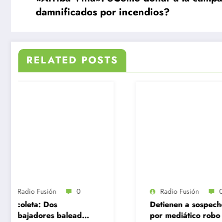
damnificados por incendios?
RELATED POSTS
Radio 
Conchalí
detenido
hallazgo
base, co
Julio 7,
marihuan
contrab
Radio Fusión
0
Detienen a sospechoso
por mediático robo a