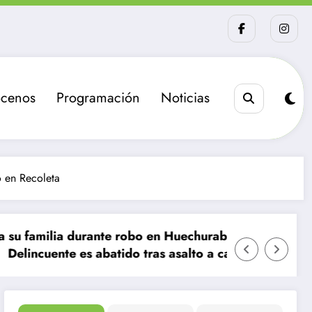
cenos
Programación
Noticias
o en Recoleta
ilia durante robo en Huechuraba
La sanció
ente es abatido tras asalto a camión de valores en Sa