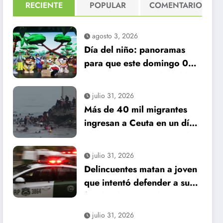
RECIENTE
POPULAR
COMENTARIO
agosto 3, 2026
Día del niño: panoramas
para que este domingo 09
de agosto, sea inolvidable
julio 31, 2026
Más de 40 mil migrantes
ingresan a Ceuta en un día:
al menos 34 muertos en la
crisis.
julio 31, 2026
Delincuentes matan a joven
que intentó defender a su
familia durante robo en
Huechuraba
julio 31, 2026