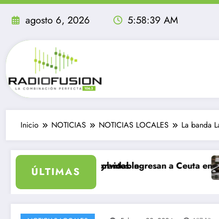
Saltar
al
agosto 6, 2026
5:58:40 AM
contenido
Inicio
NOTICIAS
NOTICIAS LOCALES
La banda La
e agosto, sea inolvidable
ás de 40 mil migrantes ingresan a Ceuta en un día: al 
Deli
ÚLTIMAS