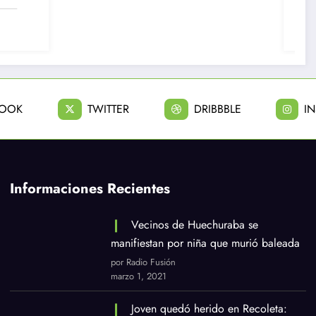
12 funcionarios por
diversas
Junio 12, 2026
irregularidades
BOOK
TWITTER
DRIBBBLE
I
Informaciones Recientes
Vecinos de Huechuraba se
manifiestan por niña que murió baleada
por Radio Fusión
marzo 1, 2021
Joven quedó herido en Recoleta: