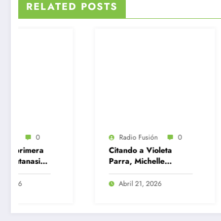
RELATED POSTS
Radio Fusión
0
Radio Fusi
Citando a Violeta
Protestan e
Parra, Michelle
la falta de 
Bachelet despliega su
electorales
candidatura en la
Abril 21, 2026
Abril 20, 
ONU