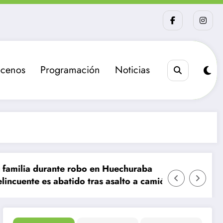
cenos
Programación
Noticias
ante robo en Huechuraba
La sanción que bus
abatido tras asalto a camión de valores en Santiago