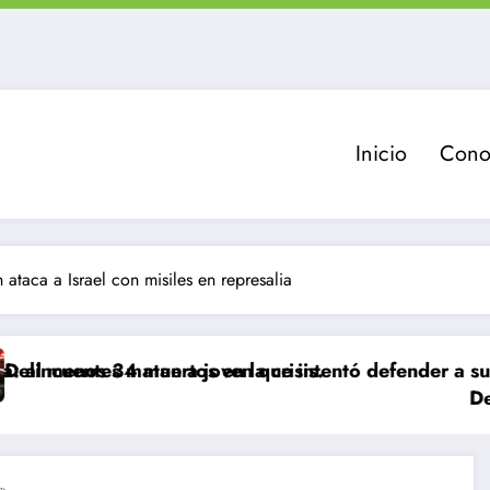
Inicio
Cono
n ataca a Israel con misiles en represalia
 muertos en la crisis.
 matan a joven que intentó defender a su familia dur
Delincuente es 