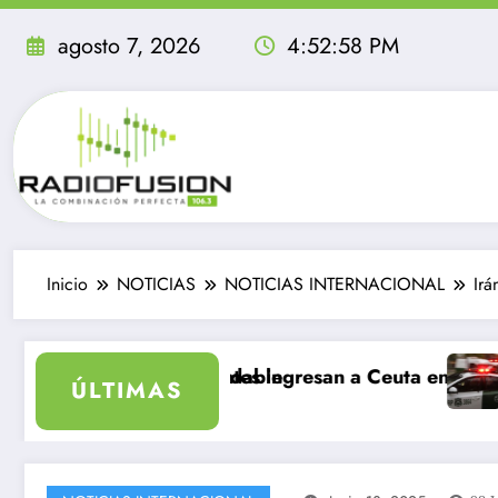
Saltar
al
agosto 7, 2026
4:52:59 PM
contenido
Inicio
NOTICIAS
NOTICIAS INTERNACIONAL
Irá
, sea inolvidable
mil migrantes ingresan a Ceuta en un día: al menos 34
Delincuentes
ÚLTIMAS