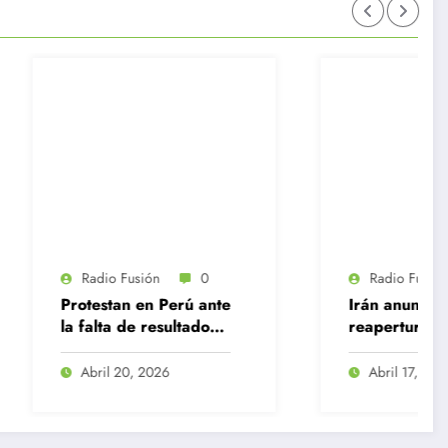
ón
0
Radio Fusión
0
n Perú ante
Irán anuncia
resultados
reapertura del
estrecho de Ormuz en
medio de frágil alto al
2026
Abril 17, 2026
fuego con Estados
Unidos