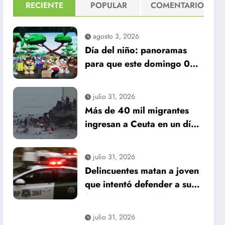
RECIENTE
POPULAR
COMENTARIO
agosto 3, 2026
Día del niño: panoramas
para que este domingo 09
de agosto, sea inolvidable
julio 31, 2026
Más de 40 mil migrantes
ingresan a Ceuta en un día:
al menos 34 muertos en la
crisis.
julio 31, 2026
Delincuentes matan a joven
que intentó defender a su
familia durante robo en
Huechuraba
julio 31, 2026