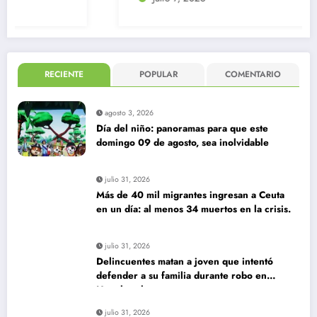
RECIENTE
POPULAR
COMENTARIO
agosto 3, 2026
Día del niño: panoramas para que este
domingo 09 de agosto, sea inolvidable
julio 31, 2026
Más de 40 mil migrantes ingresan a Ceuta
en un día: al menos 34 muertos en la crisis.
julio 31, 2026
Delincuentes matan a joven que intentó
defender a su familia durante robo en
Huechuraba
julio 31, 2026