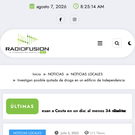
Saltar
agosto 7, 2026
8:25:14 AM
al
contenido
Inicio
NOTICIAS
NOTICIAS LOCALES
Investigan posible quitada de droga en un edificio de Independencia
ÚLTIMAS
l migrantes ingresan a Ceuta en un día: al menos 34 muertos en la cris
Delincuentes ma
NOTICIAS LOCALES
Julio 5, 2023
111
Views