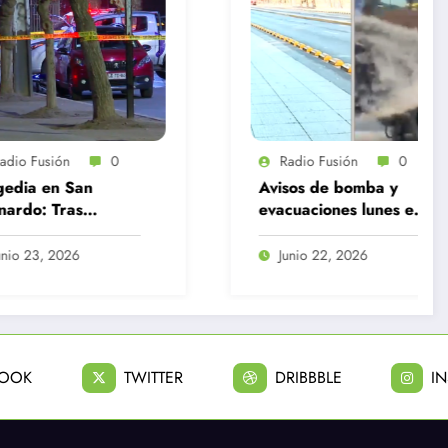
0
Radio Fusión
0
Avisos de bomba y
De
evacuaciones lunes en
tr
12
el GAM y Centro de
de
dar
Justicia
Junio 22, 2026
dad
BOOK
TWITTER
DRIBBBLE
I