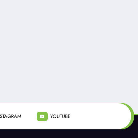
Radio Fusión
0
Radio Fusión
0
lincuente es abatido
La sanción que busca
as asalto a camión
el Gobierno para los
 valores en Santiago
rescatados en el Cajón
del Maipo, es de $100
Julio 31, 2026
Julio 23, 2026
millones de pesos
NSTAGRAM
YOUTUBE