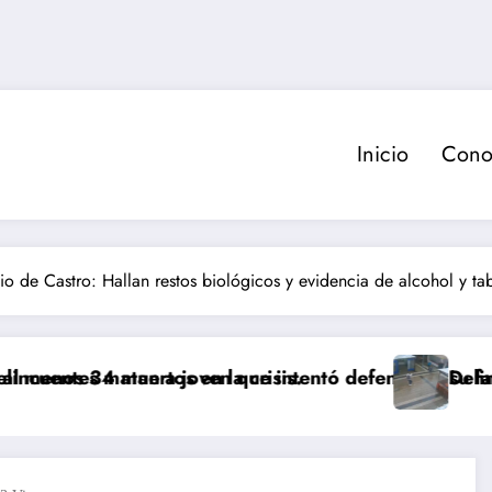
Inicio
Cono
io de Castro: Hallan restos biológicos y evidencia de alcohol y tab
ertos en la crisis.
tan a joven que intentó defender a su familia durant
Delincuente es abat