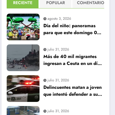
RECIENTE
POPULAR
COMENTARIO
agosto 3, 2026
Día del niño: panoramas
para que este domingo 09
de agosto, sea inolvidable
julio 31, 2026
Más de 40 mil migrantes
ingresan a Ceuta en un día:
al menos 34 muertos en la
crisis.
julio 31, 2026
Delincuentes matan a joven
que intentó defender a su
familia durante robo en
Huechuraba
julio 31, 2026