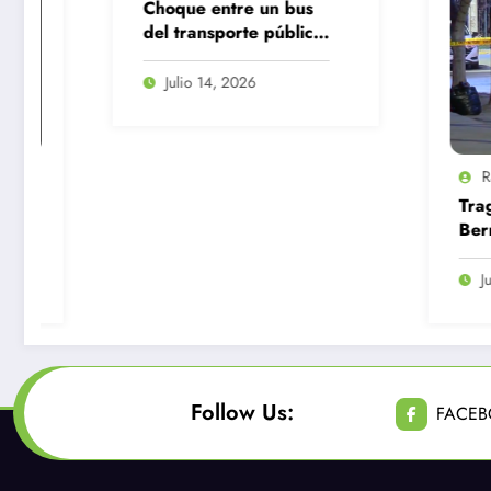
Choque entre un bus
del transporte público
y una camioneta en
Santiago Centro
Julio 14, 2026
Radio Fusión
Tragedia en San
Bernardo: Tras
encerrona niño de 
años muere al que
Junio 23, 2026
atrapado con el
cinturón de seguri
Follow Us:
FACE