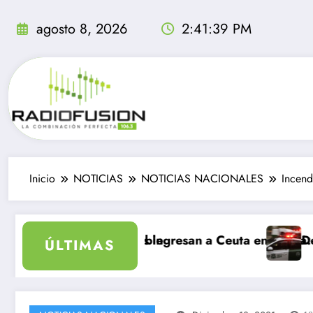
Saltar
al
agosto 8, 2026
2:41:40 PM
contenido
Inicio
NOTICIAS
NOTICIAS NACIONALES
Incend
a inolvidable
 migrantes ingresan a Ceuta en un día: al menos 34 mu
Delincuentes ma
ÚLTIMAS