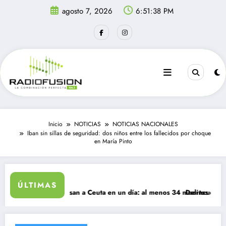
Saltar
agosto 7, 2026
6:51:38 PM
al
contenido
Inicio
NOTICIAS
NOTICIAS NACIONALES
Iban sin sillas de seguridad: dos niños entre los fallecidos por choque
en María Pinto
ÚLTIMAS
migrantes ingresan a Ceuta en un día: al menos 34 muertos en la crisis
Delincuentes matan