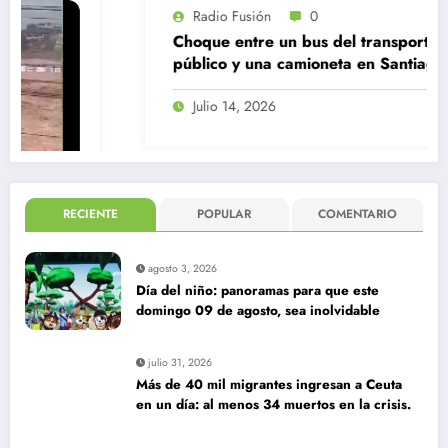
Radio Fusión
0
Choque entre un bus del transporte
público y una camioneta en Santiago
Centro
Julio 14, 2026
RECIENTE
POPULAR
COMENTARIO
agosto 3, 2026
Día del niño: panoramas para que este
domingo 09 de agosto, sea inolvidable
julio 31, 2026
Más de 40 mil migrantes ingresan a Ceuta
en un día: al menos 34 muertos en la crisis.