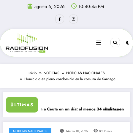
Saltar
agosto 6, 2026
10:40:45 PM
al
contenido
Inicio
NOTICIAS
NOTICIAS NACIONALES
Homicidio en pleno condominio en la comuna de Santiago
ÚLTIMAS
rantes ingresan a Ceuta en un día: al menos 34 muertos en la crisis.
Delincuentes matan a
NOTICIAS NACIONALES
Marzo 10, 2025
89
Views