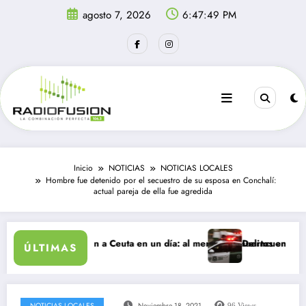
Saltar
agosto 7, 2026
6:47:49 PM
al
contenido
Inicio
NOTICIAS
NOTICIAS LOCALES
Hombre fue detenido por el secuestro de su esposa en Conchalí:
actual pareja de ella fue agredida
antes ingresan a Ceuta en un día: al menos 34 muertos en la crisis.
Delincuentes matan a 
ÚLTIMAS
NOTICIAS LOCALES
Noviembre 18, 2021
96
Views