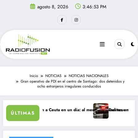
Saltar
agosto 8, 2026
3:46:53 PM
al
contenido
Inicio
NOTICIAS
NOTICIAS NACIONALES
Gran operativo de PDI en el centro de Santiago: dos detenidos y
ocho extranjeros irregulares conducidos
antes ingresan a Ceuta en un día: al menos 34 muertos en la crisis.
Delincuentes matan a 
ÚLTIMAS