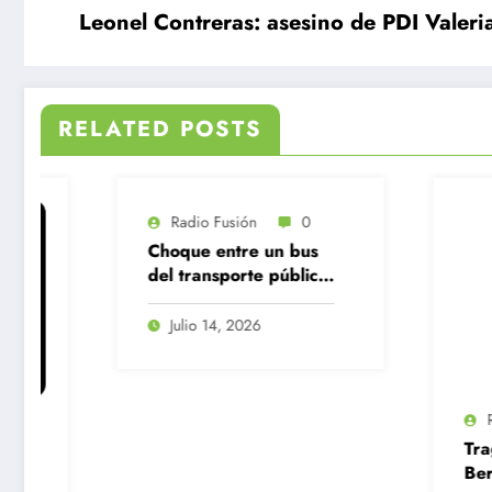
Leonel Contreras: asesino de PDI Valeri
RELATED POSTS
usión
0
ntre un bus
porte público
mioneta en
 Centro
4, 2026
Radio Fusión
0
Tragedia en San
Bernardo: Tras