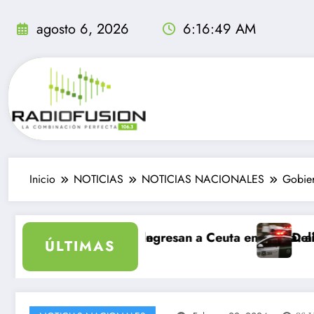
Saltar
al
agosto 6, 2026
6:16:49 AM
contenido
Inicio
NOTICIAS
NOTICIAS NACIONALES
Gobier
olvidable
rantes ingresan a Ceuta en un día: al menos 34 muerto
Delincuentes matan a
ÚLTIMAS