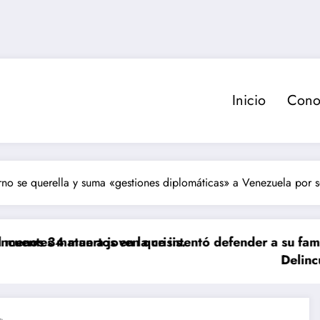
Inicio
Cono
no se querella y suma «gestiones diplomáticas» a Venezuela por 
s en la crisis.
 joven que intentó defender a su familia durante rob
Delincuente es abatido 