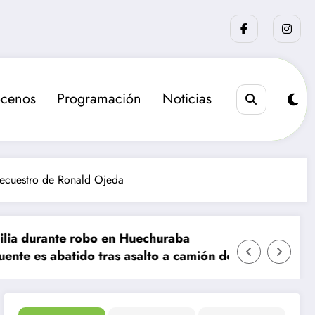
cenos
Programación
Noticias
secuestro de Ronald Ojeda
o en Huechuraba
tras asalto a camión de valores en Santiago
La sanción que busca el G