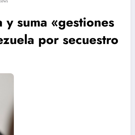
iews
a y suma «gestiones
ezuela por secuestro