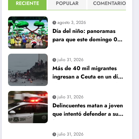
RECIENTE
POPULAR
COMENTARIO
agosto 3, 2026
Día del niño: panoramas
para que este domingo 09
de agosto, sea inolvidable
julio 31, 2026
Más de 40 mil migrantes
ingresan a Ceuta en un día:
al menos 34 muertos en la
crisis.
julio 31, 2026
Delincuentes matan a joven
que intentó defender a su
familia durante robo en
Huechuraba
julio 31, 2026