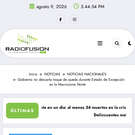
Saltar
agosto 9, 2026
3:44:55 PM
al
contenido
Inicio
NOTICIAS
NOTICIAS NACIONALES
Gobierno no descarta toque de queda durante Estado de Excepción
en la Macrozona Norte
resan a Ceuta en un día: al menos 34 muertos en la crisis.
ÚLTIMAS
Delincuentes matan a joven que