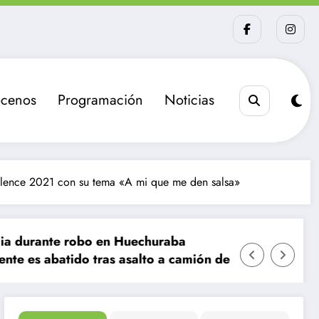
cenos
Programación
Noticias
llence 2021 con su tema «A mi que me den salsa»
o en Huechuraba
ras asalto a camión de valores en Santiago
La sanción que busca el Go