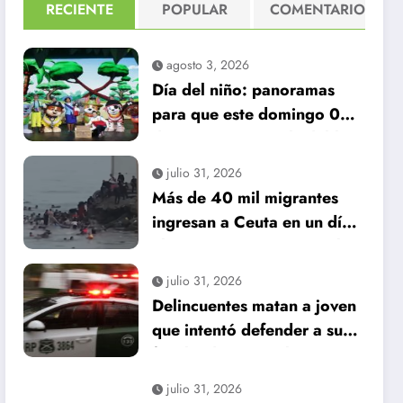
RECIENTE
POPULAR
COMENTARIO
agosto 3, 2026
Día del niño: panoramas
para que este domingo 09
de agosto, sea inolvidable
julio 31, 2026
Más de 40 mil migrantes
ingresan a Ceuta en un día:
al menos 34 muertos en la
crisis.
julio 31, 2026
Delincuentes matan a joven
que intentó defender a su
familia durante robo en
Huechuraba
julio 31, 2026