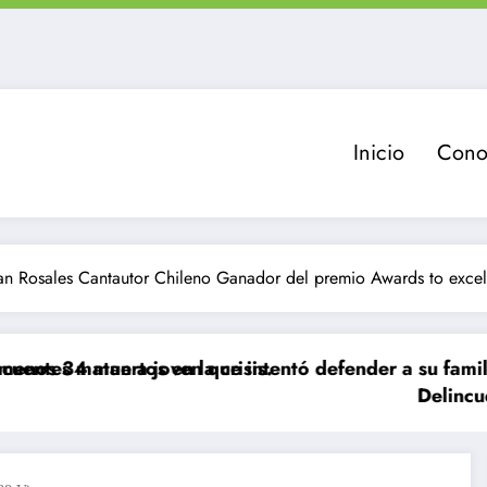
Inicio
Cono
an Rosales Cantautor Chileno Ganador del premio Awards to exce
 en la crisis.
 joven que intentó defender a su familia durante rob
Delincuente es abatido t