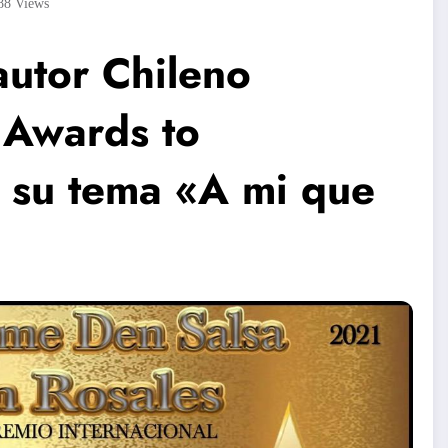
88
Views
autor Chileno
 Awards to
 su tema «A mi que