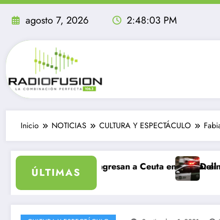
Saltar
al
agosto 7, 2026
2:48:04 PM
contenido
Inicio
NOTICIAS
CULTURA Y ESPECTÁCULO
Fabi
lvidable
antes ingresan a Ceuta en un día: al menos 34 muertos
Delincuentes matan a
ÚLTIMAS