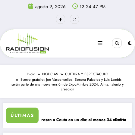
Saltar
agosto 9, 2026
12:24:47 PM
al
contenido
Inicio
NOTICIAS
CULTURA Y ESPECTÁCULO
Evento gratuito: Joe Vasconcellos, Sonora Palacios y Luis Lambis
serán parte de una nueva versión de ExpoMimbre 2024, Alma, talento y
creación
ÚLTIMAS
l migrantes ingresan a Ceuta en un día: al menos 34 muertos en la cris
Delincuentes ma