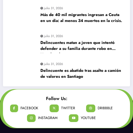
julio 31, 2026
Más de 40 mil migrantes ingresan a Ceuta
en un día: al menos 34 muertos en la crisis.
julio 31, 2026
Delincuentes matan a joven que intentó
defender a su familia durante robo en
Huechuraba
julio 31, 2026
Delincuente es abatido tras asalto a camión
de valores en Santiago
Follow Us:
FACEBOOK
TWITTER
DRIBBBLE
INSTAGRAM
YOUTUBE