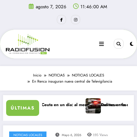
Saltar
agosto 7, 2026
11:46:00 AM
al
contenido
Inicio
NOTICIAS
NOTICIAS LOCALES
En Renca inauguran nueva central de Televigilancia
 ingresan a Ceuta en un día: al menos 34 muertos en la crisis.
Delincuentes matan a joven
ÚLTIMAS
NOTICIAS LOCALES
Mayo 6, 2026
195
Views