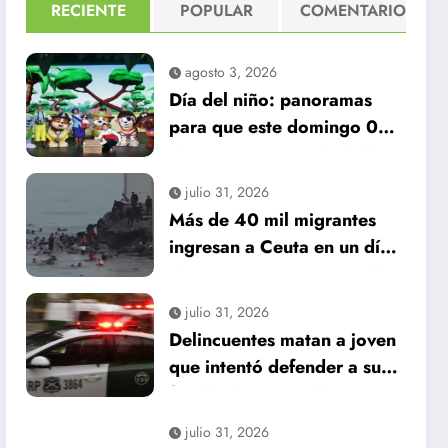
RECIENTE
POPULAR
COMENTARIO
agosto 3, 2026
Día del niño: panoramas
para que este domingo 09
de agosto, sea inolvidable
julio 31, 2026
Más de 40 mil migrantes
ingresan a Ceuta en un día:
al menos 34 muertos en la
crisis.
julio 31, 2026
Delincuentes matan a joven
que intentó defender a su
familia durante robo en
Huechuraba
julio 31, 2026