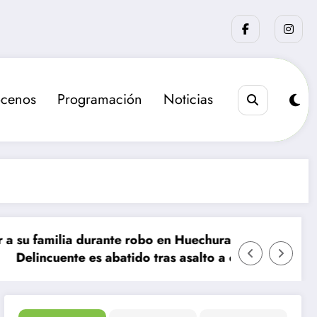
cenos
Programación
Noticias
ilia durante robo en Huechuraba
La sanció
ente es abatido tras asalto a camión de valores en Sa