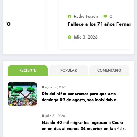
Radio Fusión
0
Fallece a los 71 años Fernando Kliche
Julio 3, 2026
RECIENTE
POPULAR
COMENTARIO
agosto 3, 2026
Día del niño: panoramas para que este
domingo 09 de agosto, sea inolvidable
julio 31, 2026
Más de 40 mil migrantes ingresan a Ceuta
en un día: al menos 34 muertos en la crisis.