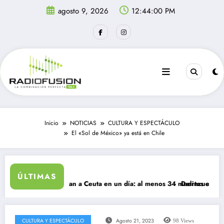
Saltar
agosto 9, 2026
12:44:01 PM
al
contenido
Inicio
NOTICIAS
CULTURA Y ESPECTÁCULO
El «Sol de México» ya está en Chile
ÚLTIMAS
igrantes ingresan a Ceuta en un día: al menos 34 muertos en la crisis.
Delincuentes matan
CULTURA Y ESPECTÁCULO
Agosto 21, 2023
98
Views