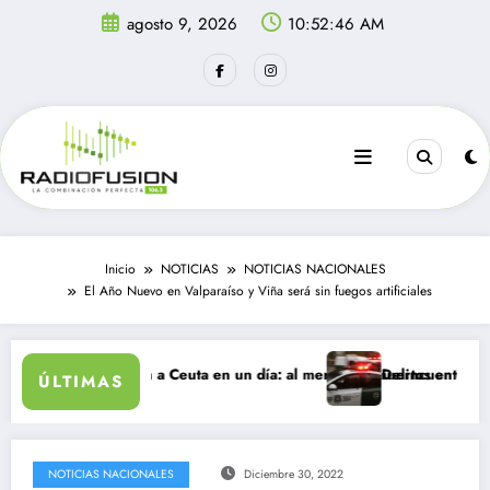
Saltar
agosto 9, 2026
10:52:46 AM
al
contenido
Inicio
NOTICIAS
NOTICIAS NACIONALES
El Año Nuevo en Valparaíso y Viña será sin fuegos artificiales
antes ingresan a Ceuta en un día: al menos 34 muertos en la crisis.
Delincuentes matan a 
ÚLTIMAS
NOTICIAS NACIONALES
Diciembre 30, 2022