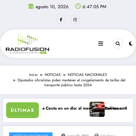
Saltar
agosto 10, 2026
6:47:05 PM
al
contenido
Inicio
NOTICIAS
NOTICIAS NACIONALES
Diputados oficialistas piden mantener el congelamiento de tarifas del
transporte público hasta 2024
ntes ingresan a Ceuta en un día: al menos 34 muertos en la crisis.
Delincuentes matan a j
ÚLTIMAS
NOTICIAS NACIONALES
Junio 22, 2023
124
Views