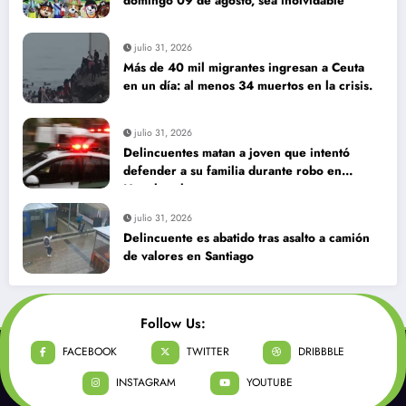
domingo 09 de agosto, sea inolvidable
julio 31, 2026
Más de 40 mil migrantes ingresan a Ceuta
en un día: al menos 34 muertos en la crisis.
julio 31, 2026
Delincuentes matan a joven que intentó
defender a su familia durante robo en
Huechuraba
julio 31, 2026
Delincuente es abatido tras asalto a camión
de valores en Santiago
Follow Us:
FACEBOOK
TWITTER
DRIBBBLE
INSTAGRAM
YOUTUBE