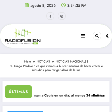
Saltar
agosto 8, 2026
3:34:35 PM
al
contenido
Inicio
NOTICIAS
NOTICIAS NACIONALES
Diego Pardow dice que «vamos a buscar maneras de hacer crecer el
subsidio» para mitigar alzas de la luz
ÚLTIMAS
migrantes ingresan a Ceuta en un día: al menos 34 muertos en la crisis
Delincuentes mata