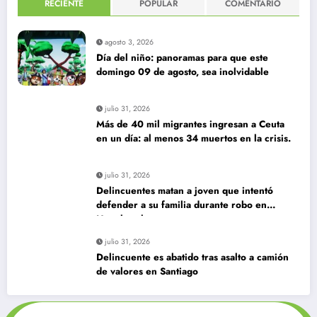
RECIENTE
POPULAR
COMENTARIO
agosto 3, 2026
Día del niño: panoramas para que este
domingo 09 de agosto, sea inolvidable
julio 31, 2026
Más de 40 mil migrantes ingresan a Ceuta
en un día: al menos 34 muertos en la crisis.
julio 31, 2026
Delincuentes matan a joven que intentó
defender a su familia durante robo en
Huechuraba
julio 31, 2026
Delincuente es abatido tras asalto a camión
de valores en Santiago