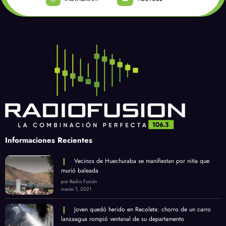
Informaciones Recientes
Vecinos de Huechuraba se manifiestan por niña que
murió baleada
por Radio Fusión
marzo 1, 2021
Joven quedó herido en Recoleta: chorro de un carro
lanzaagua rompió ventanal de su departamento