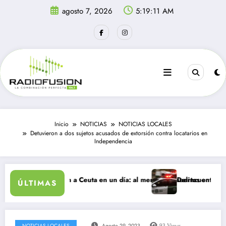
Saltar
agosto 7, 2026
5:19:11 AM
al
contenido
Inicio
NOTICIAS
NOTICIAS LOCALES
Detuvieron a dos sujetos acusados de extorsión contra locatarios en
Independencia
antes ingresan a Ceuta en un día: al menos 34 muertos en la crisis.
Delincuentes matan a 
ÚLTIMAS
NOTICIAS LOCALES
Agosto 29, 2023
93
Views