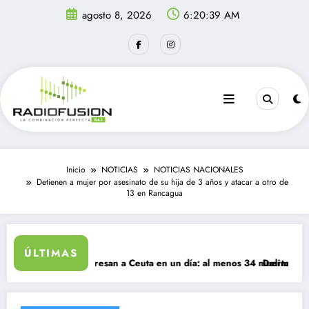
Saltar
agosto 8, 2026
6:20:39 AM
al
contenido
Inicio
NOTICIAS
NOTICIAS NACIONALES
Detienen a mujer por asesinato de su hija de 3 años y atacar a otro de
13 en Rancagua
ÚLTIMAS
l migrantes ingresan a Ceuta en un día: al menos 34 muertos en la cris
Delincuentes mat