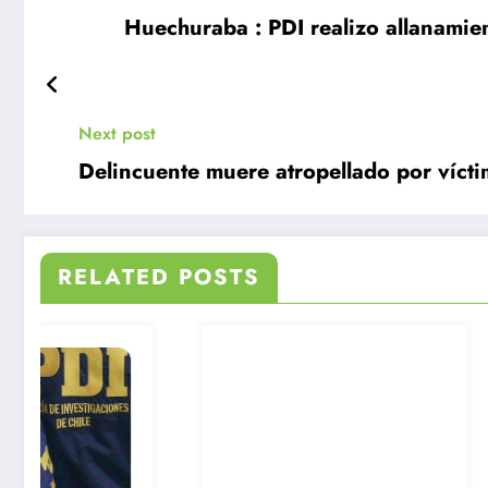
Huechuraba : PDI realizo allanamiento y cae la lider del clan familiar narco la
Next post
Delincuente muere atropellado por vícti
RELATED POSTS
Radio Fusión
Conchalí; Dos
detenidos tra
hallazgo de p
base, cocaína
Julio 7, 2026