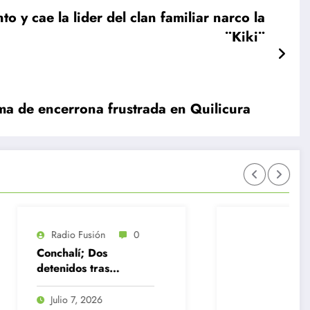
¨Kiki¨
ma de encerrona frustrada en Quilicura
0
s
asta
,