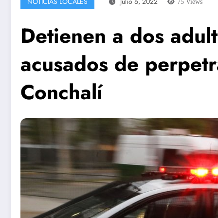
NOTICIAS LOCALES
Julio 6, 2022
75
Views
Detienen a dos adul
acusados de perpetr
Conchalí