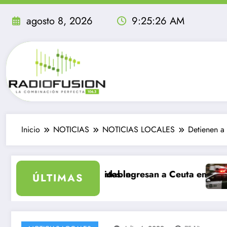
Saltar
al
agosto 8, 2026
9:25:28 AM
contenido
Inicio
NOTICIAS
NOTICIAS LOCALES
Detienen a
sea inolvidable
l migrantes ingresan a Ceuta en un día: al menos 34 m
Delincuentes m
ÚLTIMAS