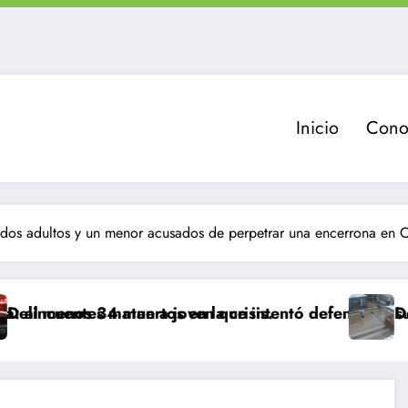
Inicio
Cono
 dos adultos y un menor acusados de perpetrar una encerrona en 
uertos en la crisis.
atan a joven que intentó defender a su familia duran
Delincuente es ab