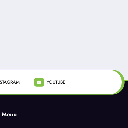
Radio Fusión
0
Radio Fusión
Delincuentes matan a
PDI investiga hall
joven que intentó
de hombre muert
defender a su familia
motel de Conchalí
durante robo en
Julio 31, 2026
Julio 21, 2026
Huechuraba
NSTAGRAM
YOUTUBE
Menu