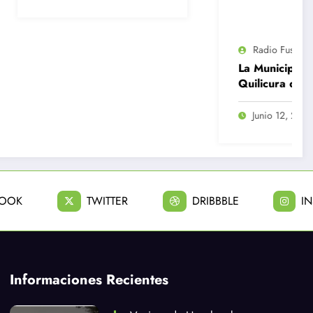
etamina y
Radio Fusión
0
La Municipalidad de
Quilicura destituye a
12 funcionarios por
diversas
Junio 12, 2026
irregularidades
BOOK
TWITTER
DRIBBBLE
I
Informaciones Recientes