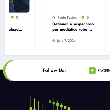
marihuana, k
contrabando
Radio Fusión
0
Detienen a sospechoso
por mediático robo a
pastelería en Quilicura
Julio 7, 2026
Follow Us:
FACE