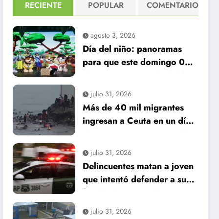
RECIENTE
POPULAR
COMENTARIO
agosto 3, 2026
Día del niño: panoramas
para que este domingo 09
de agosto, sea inolvidable
julio 31, 2026
Más de 40 mil migrantes
ingresan a Ceuta en un día:
al menos 34 muertos en la
crisis.
julio 31, 2026
Delincuentes matan a joven
que intentó defender a su
familia durante robo en
Huechuraba
julio 31, 2026