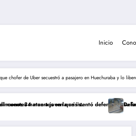
Inicio
Cono
que chofer de Uber secuestró a pasajero en Huechuraba y lo libe
s en la crisis.
a joven que intentó defender a su familia durante ro
Delincuente es abatido