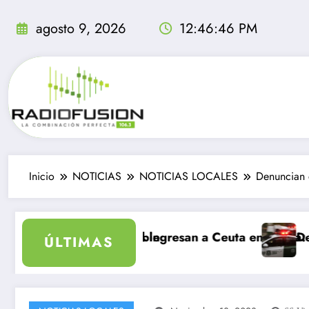
Saltar
al
agosto 9, 2026
12:46:47 PM
contenido
Inicio
NOTICIAS
NOTICIAS LOCALES
Denuncian 
nolvidable
rantes ingresan a Ceuta en un día: al menos 34 muerto
Delincuentes matan 
ÚLTIMAS