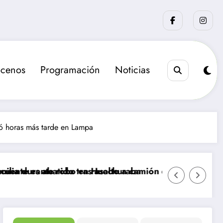
cenos
Programación
Noticias
ró horas más tarde en Lampa
bo en Huechuraba
 tras asalto a camión de valores en Santiago
La sanción que busca el 