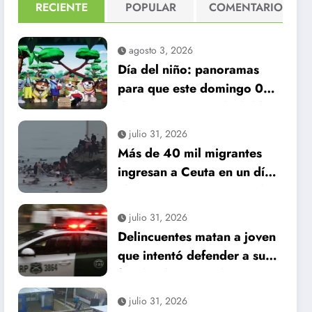
RECIENTE
POPULAR
COMENTARIO
agosto 3, 2026
Día del niño: panoramas
para que este domingo 09
de agosto, sea inolvidable
julio 31, 2026
Más de 40 mil migrantes
ingresan a Ceuta en un día:
al menos 34 muertos en la
crisis.
julio 31, 2026
Delincuentes matan a joven
que intentó defender a su
familia durante robo en
Huechuraba
julio 31, 2026