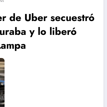
ews
r de Uber secuestró
raba y lo liberó
 Lampa