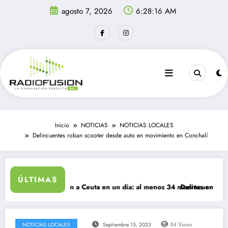
Saltar
agosto 7, 2026
6:28:16 AM
al
contenido
Inicio
NOTICIAS
NOTICIAS LOCALES
Delincuentes roban scooter desde auto en movimiento en Conchalí
ÚLTIMAS
rantes ingresan a Ceuta en un día: al menos 34 muertos en la crisis.
Delincuentes matan a
NOTICIAS LOCALES
Septiembre 15, 2023
84
Views