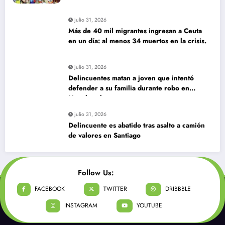
julio 31, 2026
Más de 40 mil migrantes ingresan a Ceuta
en un día: al menos 34 muertos en la crisis.
julio 31, 2026
Delincuentes matan a joven que intentó
defender a su familia durante robo en
Huechuraba
julio 31, 2026
Delincuente es abatido tras asalto a camión
de valores en Santiago
Follow Us:
FACEBOOK
TWITTER
DRIBBBLE
INSTAGRAM
YOUTUBE