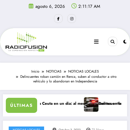
Saltar
agosto 6, 2026
2:11:17 AM
al
contenido
Inicio
NOTICIAS
NOTICIAS LOCALES
Delincuentes roban camión en Renca, suben al conductor a otro
vehículo y lo abandonan en Independencia
es ingresan a Ceuta en un día: al menos 34 muertos en la crisis.
Delincuentes matan a jov
ÚLTIMAS
NOTICIAS LOCALES
Octubre 3, 2023
75
Views