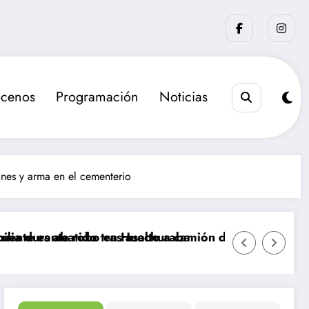
cenos
Programación
Noticias
ones y arma en el cementerio
bo en Huechuraba
tras asalto a camión de valores en Santiago
La sanción que busca el G