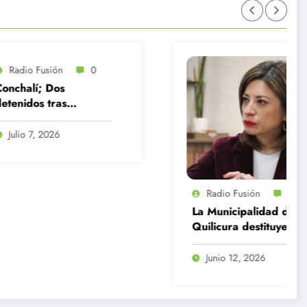
Radio Fusión
0
Radio Fus
La Municipalidad de
Delincuent
Quilicura destituye a
joven que i
12 funcionarios por
defender a 
diversas
durante ro
Junio 12, 2026
Julio 31, 
irregularidades
Huechurab