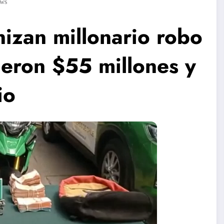
ews
izan millonario robo
ieron $55 millones y
io