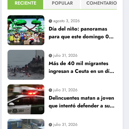
RECIENTE
POPULAR
COMENTARIO
agosto 3, 2026
Día del niño: panoramas
para que este domingo 09
de agosto, sea inolvidable
julio 31, 2026
Más de 40 mil migrantes
ingresan a Ceuta en un día:
al menos 34 muertos en la
crisis.
julio 31, 2026
Delincuentes matan a joven
que intentó defender a su
familia durante robo en
Huechuraba
julio 31, 2026