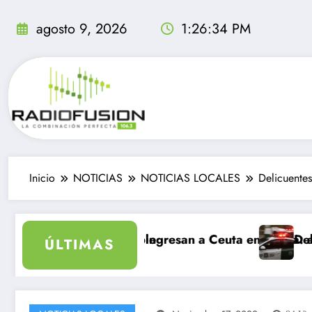
Saltar
al
agosto 9, 2026
1:26:35 PM
contenido
Inicio
NOTICIAS
NOTICIAS LOCALES
Delicuente
nolvidable
rantes ingresan a Ceuta en un día: al menos 34 muerto
Delincuentes matan 
ÚLTIMAS