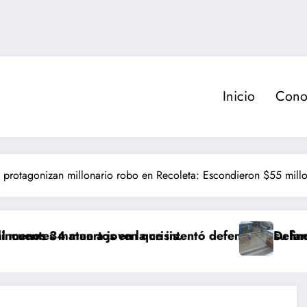
Inicio
Cono
s protagonizan millonario robo en Recoleta: Escondieron $55 mill
s en la crisis.
a joven que intentó defender a su familia durante ro
Delincuente es abatido 