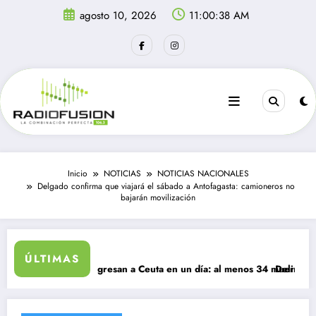
Saltar
agosto 10, 2026
11:00:38 AM
al
contenido
Inicio
NOTICIAS
NOTICIAS NACIONALES
Delgado confirma que viajará el sábado a Antofagasta: camioneros no
bajarán movilización
ÚLTIMAS
l migrantes ingresan a Ceuta en un día: al menos 34 muertos en la cri
Delincuentes ma