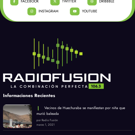
FACEBOOK
TWITTER
DRIBBBLE
INSTAGRAM
YOUTUBE
Informaciones Recientes
Vecinos de Huechuraba se manifiestan por niña que
murió baleada
por Radio Fusión
marzo 1, 2021