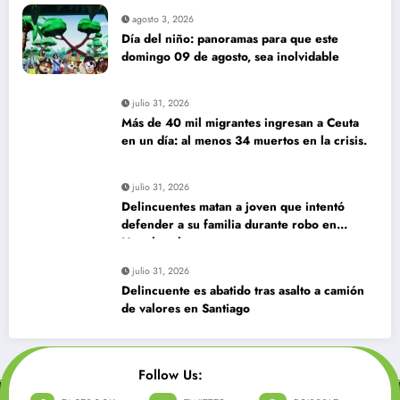
agosto 3, 2026
Día del niño: panoramas para que este
domingo 09 de agosto, sea inolvidable
julio 31, 2026
Más de 40 mil migrantes ingresan a Ceuta
en un día: al menos 34 muertos en la crisis.
julio 31, 2026
Delincuentes matan a joven que intentó
defender a su familia durante robo en
Huechuraba
julio 31, 2026
Delincuente es abatido tras asalto a camión
de valores en Santiago
Follow Us: