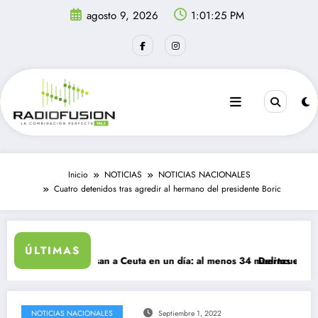
Saltar
agosto 9, 2026
1:01:25 PM
al
contenido
Inicio
NOTICIAS
NOTICIAS NACIONALES
Cuatro detenidos tras agredir al hermano del presidente Boric
ÚLTIMAS
igrantes ingresan a Ceuta en un día: al menos 34 muertos en la crisis.
Delincuentes matan
NOTICIAS NACIONALES
Septiembre 1, 2022