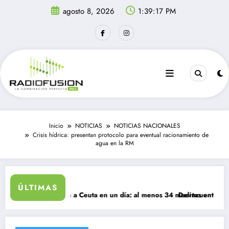
Saltar
agosto 8, 2026
1:39:17 PM
al
contenido
Inicio
NOTICIAS
NOTICIAS NACIONALES
Crisis hídrica: presentan protocolo para eventual racionamiento de
agua en la RM
ÚLTIMAS
grantes ingresan a Ceuta en un día: al menos 34 muertos en la crisis.
Delincuentes matan 