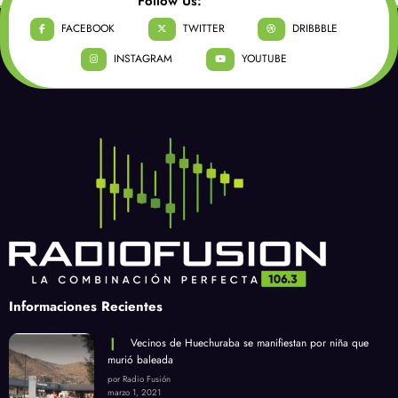
Follow Us:
FACEBOOK
TWITTER
DRIBBBLE
INSTAGRAM
YOUTUBE
Informaciones Recientes
Vecinos de Huechuraba se manifiestan por niña que
murió baleada
por Radio Fusión
marzo 1, 2021