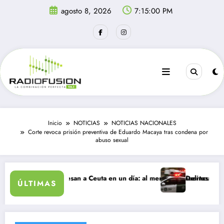
Saltar
agosto 8, 2026
7:15:00 PM
al
contenido
Inicio
NOTICIAS
NOTICIAS NACIONALES
Corte revoca prisión preventiva de Eduardo Macaya tras condena por
abuso sexual
migrantes ingresan a Ceuta en un día: al menos 34 muertos en la crisi
Delincuentes mata
ÚLTIMAS