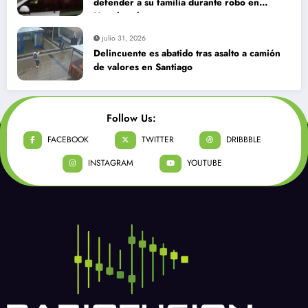
julio 31, 2026
Más de 40 mil migrantes ingresan a Ceuta
en un día: al menos 34 muertos en la crisis.
julio 31, 2026
Delincuentes matan a joven que intentó
defender a su familia durante robo en
Huechuraba
julio 31, 2026
Delincuente es abatido tras asalto a camión
de valores en Santiago
Follow Us:
FACEBOOK
TWITTER
DRIBBBLE
INSTAGRAM
YOUTUBE