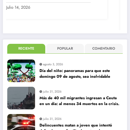
Radio Fusión
0
Tragedia en San Bernardo: Tras
encerrona niño de 12 años muere al
quedar atrapado con el cinturón de
seguridad
Junio 23, 2026
RECIENTE
POPULAR
COMENTARIO
agosto 3, 2026
Día del niño: panoramas para que este
domingo 09 de agosto, sea inolvidable