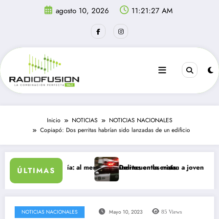
Saltar
agosto 10, 2026
11:21:27 AM
al
contenido
Inicio
NOTICIAS
NOTICIAS NACIONALES
Copiapó: Dos perritas habrían sido lanzadas de un edificio
euta en un día: al menos 34 muertos en la crisis.
Delincuentes matan a joven que intentó 
ÚLTIMAS
NOTICIAS NACIONALES
Mayo 10, 2023
85
Views