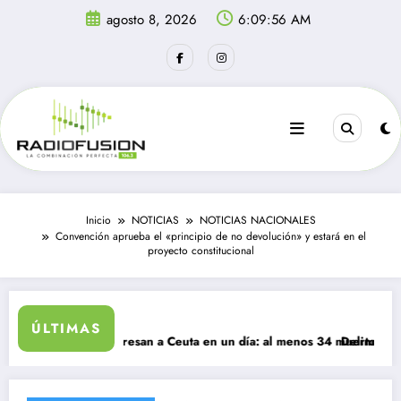
Saltar
agosto 8, 2026
6:09:56 AM
al
contenido
Inicio
NOTICIAS
NOTICIAS NACIONALES
Convención aprueba el «principio de no devolución» y estará en el
proyecto constitucional
ÚLTIMAS
l migrantes ingresan a Ceuta en un día: al menos 34 muertos en la cris
Delincuentes ma