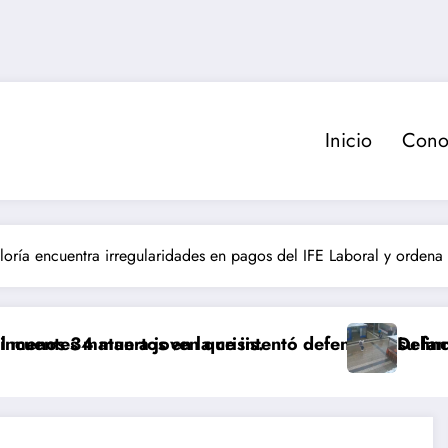
Inicio
Cono
loría encuentra irregularidades en pagos del IFE Laboral y orden
en la crisis.
joven que intentó defender a su familia durante robo
Delincuente es abatido t