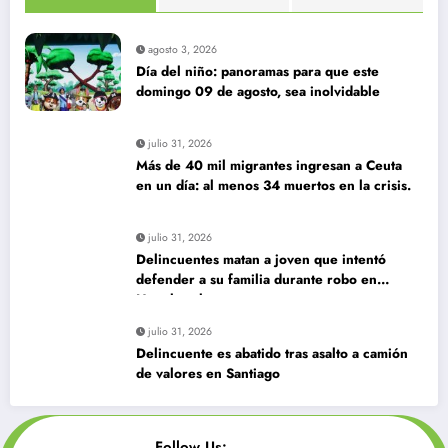
agosto 3, 2026
Día del niño: panoramas para que este
domingo 09 de agosto, sea inolvidable
julio 31, 2026
Más de 40 mil migrantes ingresan a Ceuta
en un día: al menos 34 muertos en la crisis.
julio 31, 2026
Delincuentes matan a joven que intentó
defender a su familia durante robo en
Huechuraba
julio 31, 2026
Delincuente es abatido tras asalto a camión
de valores en Santiago
Follow Us: