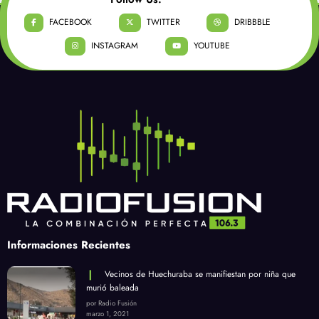
FACEBOOK
TWITTER
DRIBBBLE
INSTAGRAM
YOUTUBE
Informaciones Recientes
Vecinos de Huechuraba se manifiestan por niña que
murió baleada
por Radio Fusión
marzo 1, 2021