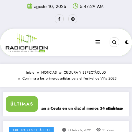
Saltar
agosto 10, 2026
5:47:29 AM
al
contenido
Inicio
NOTICIAS
CULTURA Y ESPECTÁCULO
Confirma a los primeros artistas para el Festival de Viña 2023
ÚLTIMAS
igrantes ingresan a Ceuta en un día: al menos 34 muertos en la crisis.
Delincuentes matan
CULTURA Y ESPECTÁCULO
Octubre 5, 2022
98
Views