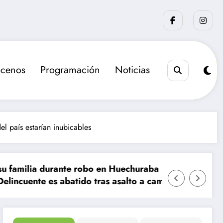
cenos
Programación
Noticias
l país estarían inubicables
ante robo en Huechuraba
La sanción que bu
abatido tras asalto a camión de valores en Santiago