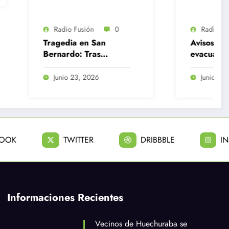
ón
0
Radio Fusión
0
 San
Avisos de bomba y
ras
evacuaciones lunes en
iño de 12
el GAM y Centro de
al quedar
Justicia
2026
Junio 22, 2026
n el
 seguridad
BOOK
TWITTER
DRIBBBLE
I
Informaciones Recientes
Vecinos de Huechuraba se