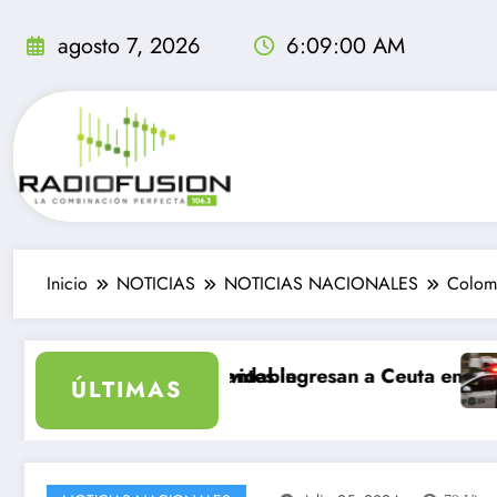
Saltar
al
agosto 7, 2026
6:09:01 AM
contenido
Inicio
NOTICIAS
NOTICIAS NACIONALES
Colomb
, sea inolvidable
 mil migrantes ingresan a Ceuta en un día: al menos 34
Delincuentes
ÚLTIMAS