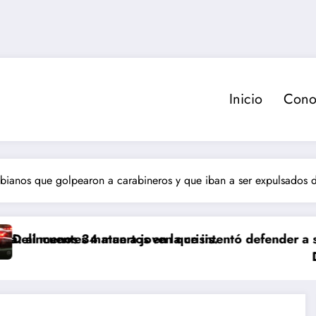
Inicio
Cono
ianos que golpearon a carabineros y que iban a ser expulsados de
 muertos en la crisis.
 matan a joven que intentó defender a su familia dur
Delincuente es 