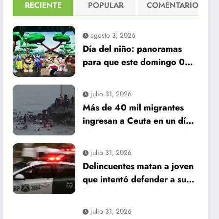
RECIENTE
POPULAR
COMENTARIO
agosto 3, 2026
Día del niño: panoramas
para que este domingo 09
de agosto, sea inolvidable
julio 31, 2026
Más de 40 mil migrantes
ingresan a Ceuta en un día:
al menos 34 muertos en la
crisis.
julio 31, 2026
Delincuentes matan a joven
que intentó defender a su
familia durante robo en
Huechuraba
julio 31, 2026