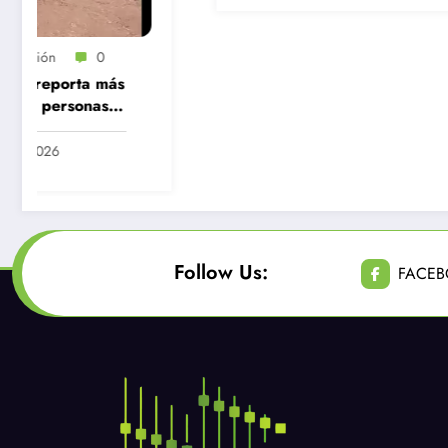
Radio Fusi
Tragedia en
Bernardo: T
encerrona n
años muere 
Junio 23, 
atrapado co
cinturón de
Follow Us:
FACE