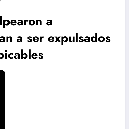
s
lpearon a
an a ser expulsados
bicables