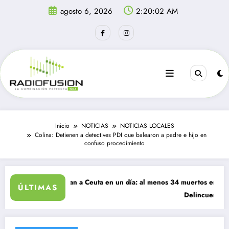
Saltar
agosto 6, 2026
2:20:03 AM
al
contenido
Inicio
NOTICIAS
NOTICIAS LOCALES
Colina: Detienen a detectives PDI que balearon a padre e hijo en
confuso procedimiento
antes ingresan a Ceuta en un día: al menos 34 muertos en la crisis.
ÚLTIMAS
Delincuentes matan a 