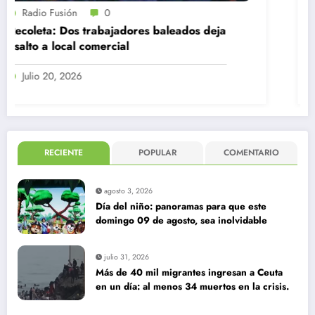
Radio Fusión
0
eja
Detienen a sospechoso por mediático
robo a pastelería en Quilicura
Julio 7, 2026
RECIENTE
POPULAR
COMENTARIO
agosto 3, 2026
Día del niño: panoramas para que este
domingo 09 de agosto, sea inolvidable
julio 31, 2026
Más de 40 mil migrantes ingresan a Ceuta
en un día: al menos 34 muertos en la crisis.