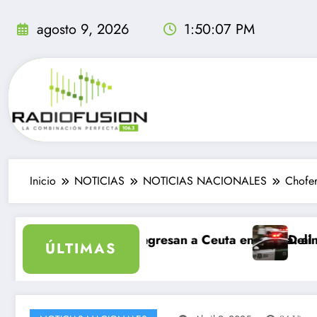
Saltar
al
agosto 9, 2026
1:50:07 PM
contenido
Inicio
NOTICIAS
NOTICIAS NACIONALES
Chofer
 sea inolvidable
mil migrantes ingresan a Ceuta en un día: al menos 34
Delincuentes 
ÚLTIMAS