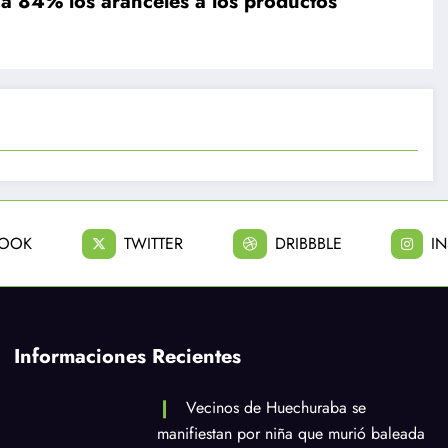
a 84% los aranceles a los productos
BOOK
TWITTER
DRIBBBLE
I
Informaciones Recientes
Vecinos de Huechuraba se
manifiestan por niña que murió baleada