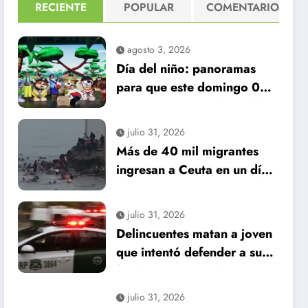
RECIENTE
POPULAR
COMENTARIO
agosto 3, 2026
Día del niño: panoramas
para que este domingo 09
de agosto, sea inolvidable
julio 31, 2026
Más de 40 mil migrantes
ingresan a Ceuta en un día:
al menos 34 muertos en la
crisis.
julio 31, 2026
Delincuentes matan a joven
que intentó defender a su
familia durante robo en
Huechuraba
julio 31, 2026