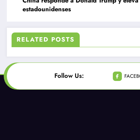
China responde a Donald Trump y eleva 
estadounidenses
RELATED POSTS
Follow Us:
FACE