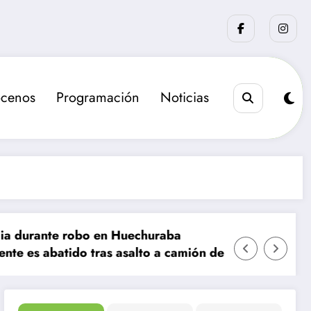
cenos
Programación
Noticias
nte robo en Huechuraba
batido tras asalto a camión de valores en Santiago
La sanción que bus