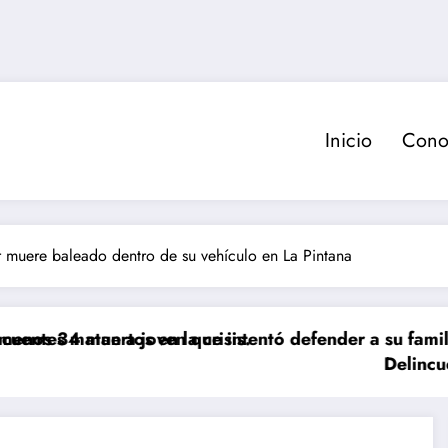
Inicio
Cono
 muere baleado dentro de su vehículo en La Pintana
 muertos en la crisis.
matan a joven que intentó defender a su familia dura
Delincuente es a