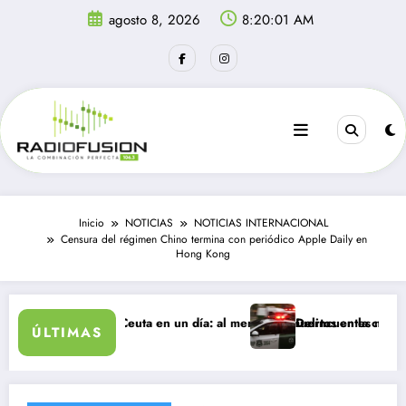
Saltar
agosto 8, 2026
8:20:01 AM
al
contenido
Inicio
NOTICIAS
NOTICIAS INTERNACIONAL
Censura del régimen Chino termina con periódico Apple Daily en
Hong Kong
 ingresan a Ceuta en un día: al menos 34 muertos en la crisis.
Delincuentes matan a joven
ÚLTIMAS